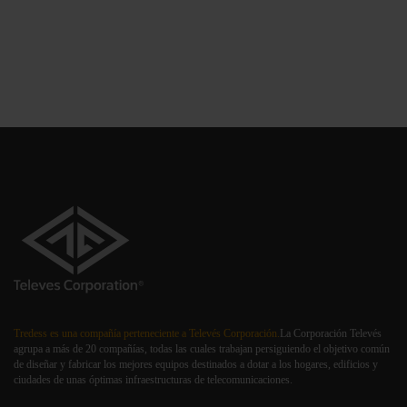
Tredess es una compañía perteneciente a Televés Corporación.
La Corporación Televés
agrupa a más de 20 compañías, todas las cuales trabajan persiguiendo el objetivo común
de diseñar y fabricar los mejores equipos destinados a dotar a los hogares, edificios y
ciudades de unas óptimas infraestructuras de telecomunicaciones.