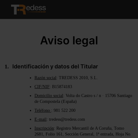
ES
EN
Aviso legal
Identificación y datos del Titular
Razón social
: TREDESS 2010, S.L.
CIF/NIF
: B15874183
Domicilio social
: Volta do Castro s / n · 15706 Santiago
de Compostela (España)
Teléfono
: 981 522 200
E-mail
: tredess@tredess.com
Inscripción
: Registro Mercantil de A Coruña, Tomo
2681, Folio 161, Sección General, 1ª entrada, Hoja No.